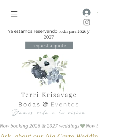
Iniciar sesión
2026
Ya estamos reservando
bodas para
y
2027
request a quote
Terri Krisavage
&
Bodas
Eventos
Damos vida a tu visión
Now booking 2026 & 2027 weddings
Ask  about our Ala Carte Weddings