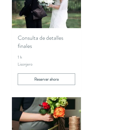
Consulta de detalles
finales
1 h
Lisonjero
Lisonjero
Reservar ahora