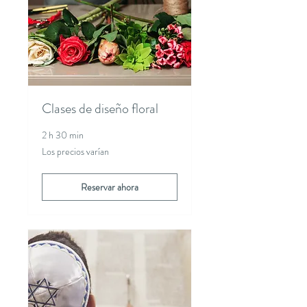
Clases de diseño floral
2 h 30 min
Los
Los precios varían
precios
varían
Reservar ahora